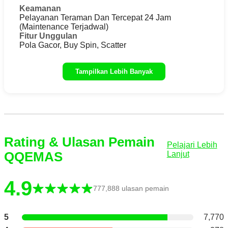
Keamanan
Pelayanan Teraman Dan Tercepat 24 Jam
(Maintenance Terjadwal)
Fitur Unggulan
Pola Gacor, Buy Spin, Scatter
Tampilkan Lebih Banyak
Rating & Ulasan Pemain
Pelajari Lebih
QQEMAS
Lanjut
4.9
777,888 ulasan pemain
5
7,770