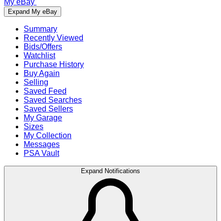
My eBay
Expand My eBay
Summary
Recently Viewed
Bids/Offers
Watchlist
Purchase History
Buy Again
Selling
Saved Feed
Saved Searches
Saved Sellers
My Garage
Sizes
My Collection
Messages
PSA Vault
Expand Notifications