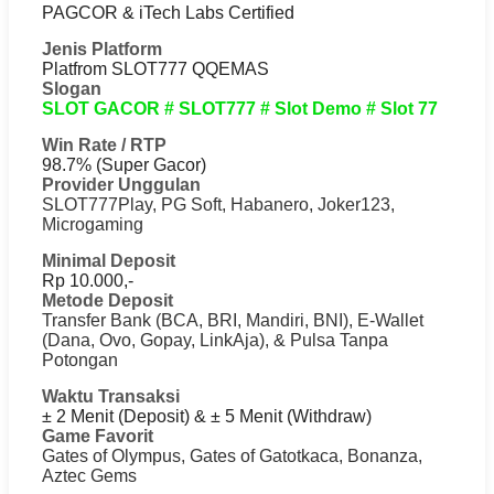
PAGCOR & iTech Labs Certified
Jenis Platform
Platfrom SLOT777 QQEMAS
Slogan
SLOT GACOR # SLOT777 # Slot Demo # Slot 77
Win Rate / RTP
98.7% (Super Gacor)
Provider Unggulan
SLOT777Play, PG Soft, Habanero, Joker123,
Microgaming
Minimal Deposit
Rp 10.000,-
Metode Deposit
Transfer Bank (BCA, BRI, Mandiri, BNI), E-Wallet
(Dana, Ovo, Gopay, LinkAja), & Pulsa Tanpa
Potongan
Waktu Transaksi
± 2 Menit (Deposit) & ± 5 Menit (Withdraw)
Game Favorit
Gates of Olympus, Gates of Gatotkaca, Bonanza,
Aztec Gems