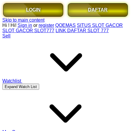
LOGIN
DAFTAR
Skip to main content
Hi
!
Hi!
Sign in
or
register
QQEMAS
SITUS SLOT GACOR
SLOT GACOR SLOT777
LINK DAFTAR SLOT 777
Sell
Watchlist
Expand Watch List