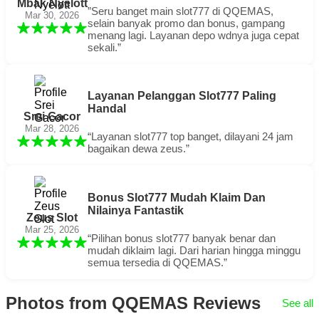
Mbak Nyelott
”Seru banget main slot777 di QQEMAS,
Mar 30, 2026
selain banyak promo dan bonus, gampang
menang lagi. Layanan depo wdnya juga cepat
sekali.”
Layanan Pelanggan Slot777 Paling
Handal
Srei Gacor
Mar 28, 2026
“Layanan slot777 top banget, dilayani 24 jam
bagaikan dewa zeus.”
Bonus Slot777 Mudah Klaim Dan
Nilainya Fantastik
Zeus Slot
Mar 25, 2026
“Pilihan bonus slot777 banyak benar dan
mudah diklaim lagi. Dari harian hingga minggu
semua tersedia di QQEMAS.”
Photos from QQEMAS Reviews
See all