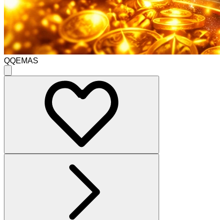
QQEMAS