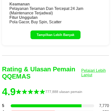
Keamanan
Pelayanan Teraman Dan Tercepat 24 Jam
(Maintenance Terjadwal)
Fitur Unggulan
Pola Gacor, Buy Spin, Scatter
Tampilkan Lebih Banyak
Rating & Ulasan Pemain
Pelajari Lebih
QQEMAS
Lanjut
4.9
777,888 ulasan pemain
5
7,770