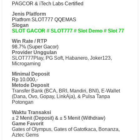
PAGCOR & iTech Labs Certified
Jenis Platform
Platfrom SLOT777 QQEMAS
Slogan
SLOT GACOR # SLOT777 # Slot Demo # Slot 77
Win Rate / RTP
98.7% (Super Gacor)
Provider Unggulan
SLOT777Play, PG Soft, Habanero, Joker123,
Microgaming
Minimal Deposit
Rp 10.000,-
Metode Deposit
Transfer Bank (BCA, BRI, Mandiri, BNI), E-Wallet
(Dana, Ovo, Gopay, LinkAja), & Pulsa Tanpa
Potongan
Waktu Transaksi
± 2 Menit (Deposit) & ± 5 Menit (Withdraw)
Game Favorit
Gates of Olympus, Gates of Gatotkaca, Bonanza,
Aztec Gems