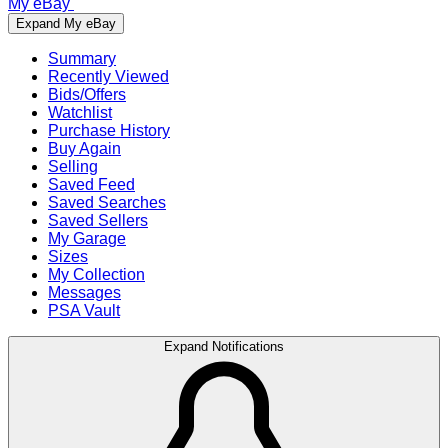
My eBay
Expand My eBay
Summary
Recently Viewed
Bids/Offers
Watchlist
Purchase History
Buy Again
Selling
Saved Feed
Saved Searches
Saved Sellers
My Garage
Sizes
My Collection
Messages
PSA Vault
Expand Notifications