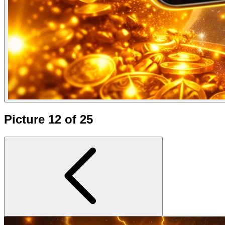
Picture 12 of 25