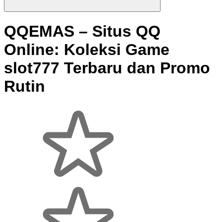
QQEMAS – Situs QQ
Online: Koleksi Game
slot777 Terbaru dan Promo
Rutin