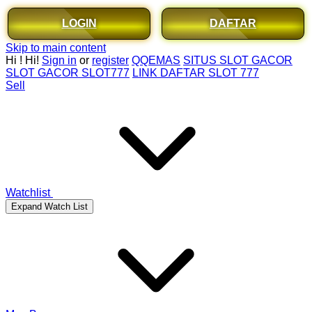
LOGIN
DAFTAR
Skip to main content
Hi
!
Hi!
Sign in
or
register
QQEMAS
SITUS SLOT GACOR
SLOT GACOR SLOT777
LINK DAFTAR SLOT 777
Sell
Watchlist
Expand Watch List