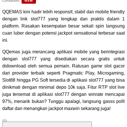
Condition:
NEW
QQEMAS kini hadir lebih responsif, stabil dan mobile friendly
dengan link slot777 yang lengkap dan praktis dalam 1
platform. Rasakan kesempatan besar sekali spin langsung
cuan luber dengan potensi jackpot sensational terbesar saat
ini.
QQemas juga merancang aplikasi mobile yang berintegrasi
dengan slot777 yang disediakan secara gratis untuk
didownload oleh semua pemain. Ratusan game slot gacor
dari provider terbaik seperti Pragmatic Play, Microgaming,
Slot88 hingga PG Soft tersedia di aplikasi slot777 yang bisa
dinikmati dengan minimal depo 10k saja. Fitur RTP slot live
juga tersemat di aplikasi slot777 dengan winrate mencapai
97%, menarik bukan? Tunggu apalagi, langsung gasss polll
daftar dan menangkan jackpot maxwin sekarang juga!