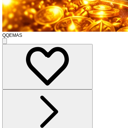
QQEMAS