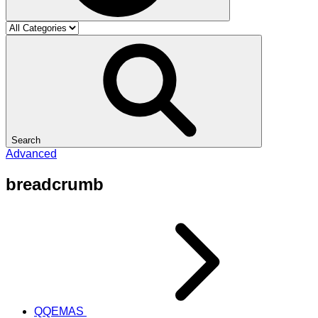
Search
Advanced
breadcrumb
QQEMAS