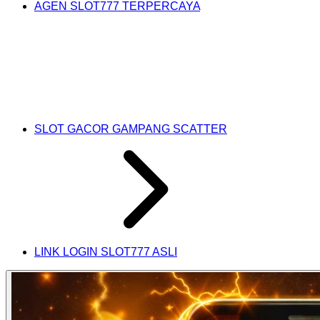
AGEN SLOT777 TERPERCAYA
SLOT GACOR GAMPANG SCATTER
LINK LOGIN SLOT777 ASLI