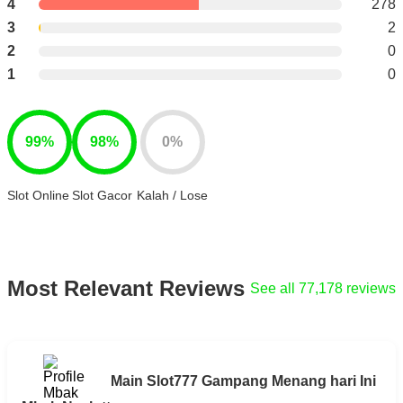
4
278
3
2
2
0
1
0
99%
98%
0%
Slot Online
Slot Gacor
Kalah / Lose
Most Relevant Reviews
See all 77,178 reviews
Main Slot777 Gampang Menang hari Ini