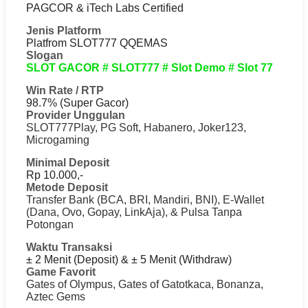
PAGCOR & iTech Labs Certified
Jenis Platform
Platfrom SLOT777 QQEMAS
Slogan
SLOT GACOR # SLOT777 # Slot Demo # Slot 77
Win Rate / RTP
98.7% (Super Gacor)
Provider Unggulan
SLOT777Play, PG Soft, Habanero, Joker123,
Microgaming
Minimal Deposit
Rp 10.000,-
Metode Deposit
Transfer Bank (BCA, BRI, Mandiri, BNI), E-Wallet
(Dana, Ovo, Gopay, LinkAja), & Pulsa Tanpa
Potongan
Waktu Transaksi
± 2 Menit (Deposit) & ± 5 Menit (Withdraw)
Game Favorit
Gates of Olympus, Gates of Gatotkaca, Bonanza,
Aztec Gems