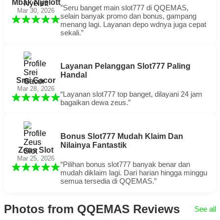
Mbak Nyelott
”Seru banget main slot777 di QQEMAS,
Mar 30, 2026
selain banyak promo dan bonus, gampang
menang lagi. Layanan depo wdnya juga cepat
sekali.”
Layanan Pelanggan Slot777 Paling
Handal
Srei Gacor
Mar 28, 2026
“Layanan slot777 top banget, dilayani 24 jam
bagaikan dewa zeus.”
Bonus Slot777 Mudah Klaim Dan
Nilainya Fantastik
Zeus Slot
Mar 25, 2026
“Pilihan bonus slot777 banyak benar dan
mudah diklaim lagi. Dari harian hingga minggu
semua tersedia di QQEMAS.”
Photos from QQEMAS Reviews
See all