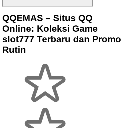
QQEMAS – Situs QQ
Online: Koleksi Game
slot777 Terbaru dan Promo
Rutin