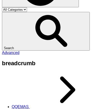
Search
Advanced
breadcrumb
QQEMAS