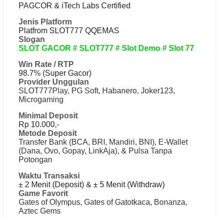
PAGCOR & iTech Labs Certified
Jenis Platform
Platfrom SLOT777 QQEMAS
Slogan
SLOT GACOR # SLOT777 # Slot Demo # Slot 77
Win Rate / RTP
98.7% (Super Gacor)
Provider Unggulan
SLOT777Play, PG Soft, Habanero, Joker123,
Microgaming
Minimal Deposit
Rp 10.000,-
Metode Deposit
Transfer Bank (BCA, BRI, Mandiri, BNI), E-Wallet
(Dana, Ovo, Gopay, LinkAja), & Pulsa Tanpa
Potongan
Waktu Transaksi
± 2 Menit (Deposit) & ± 5 Menit (Withdraw)
Game Favorit
Gates of Olympus, Gates of Gatotkaca, Bonanza,
Aztec Gems