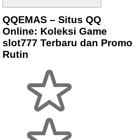
QQEMAS – Situs QQ
Online: Koleksi Game
slot777 Terbaru dan Promo
Rutin