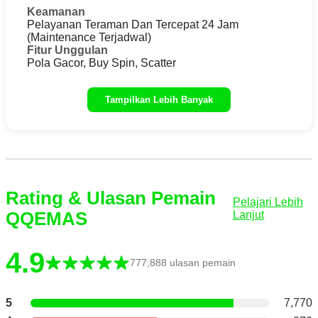
Keamanan
Pelayanan Teraman Dan Tercepat 24 Jam
(Maintenance Terjadwal)
Fitur Unggulan
Pola Gacor, Buy Spin, Scatter
Tampilkan Lebih Banyak
Rating & Ulasan Pemain
Pelajari Lebih
QQEMAS
Lanjut
4.9
777,888 ulasan pemain
5
7,770