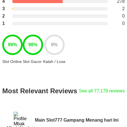
4
278
3
2
2
0
1
0
99%
98%
0%
Slot Online
Slot Gacor
Kalah / Lose
Most Relevant Reviews
See all 77,178 reviews
Main Slot777 Gampang Menang hari Ini