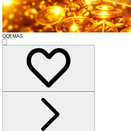
QQEMAS