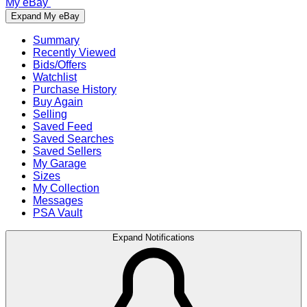
My eBay
Expand My eBay
Summary
Recently Viewed
Bids/Offers
Watchlist
Purchase History
Buy Again
Selling
Saved Feed
Saved Searches
Saved Sellers
My Garage
Sizes
My Collection
Messages
PSA Vault
Expand Notifications