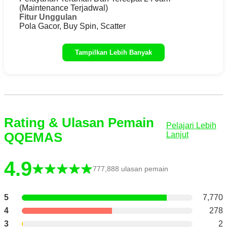
(Maintenance Terjadwal)
Fitur Unggulan
Pola Gacor, Buy Spin, Scatter
Tampilkan Lebih Banyak
Rating & Ulasan Pemain
Pelajari Lebih
QQEMAS
Lanjut
4.9
777,888 ulasan pemain
5
7,770
4
278
3
2