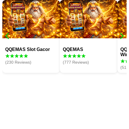
QQEMAS Slot Gacor
QQEMAS
QQE
Win
(230 Reviews)
(777 Reviews)
(512