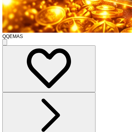
QQEMAS