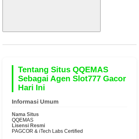
Tentang Situs QQEMAS
Sebagai Agen Slot777 Gacor
Hari Ini
Informasi Umum
Nama Situs
QQEMAS
Lisensi Resmi
PAGCOR & iTech Labs Certified