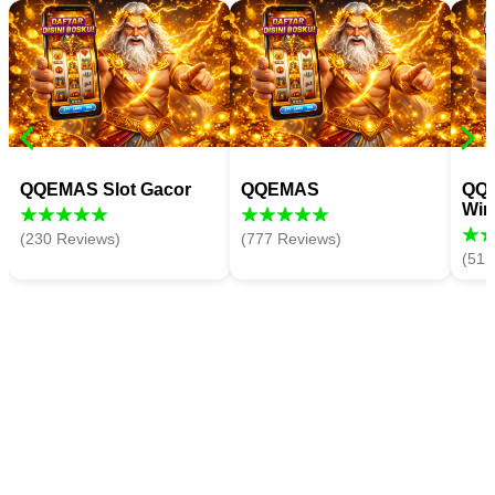
QQEMAS Slot Gacor
QQEMAS
QQE
Win
(230 Reviews)
(777 Reviews)
(512