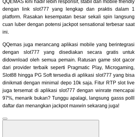
QQEMAS kini hadir lebih responsif, stabil dan mobile friendly
dengan link slot777 yang lengkap dan praktis dalam 1
platform. Rasakan kesempatan besar sekali spin langsung
cuan luber dengan potensi jackpot sensational terbesar saat
ini.
QQemas juga merancang aplikasi mobile yang berintegrasi
dengan slot777 yang disediakan secara gratis untuk
didownload oleh semua pemain. Ratusan game slot gacor
dari provider terbaik seperti Pragmatic Play, Microgaming,
Slot88 hingga PG Soft tersedia di aplikasi slot777 yang bisa
dinikmati dengan minimal depo 10k saja. Fitur RTP slot live
juga tersemat di aplikasi slot777 dengan winrate mencapai
97%, menarik bukan? Tunggu apalagi, langsung gasss polll
daftar dan menangkan jackpot maxwin sekarang juga!