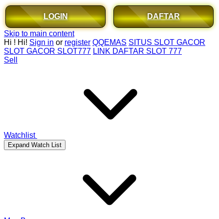
LOGIN
DAFTAR
Skip to main content
Hi
!
Hi!
Sign in
or
register
QQEMAS
SITUS SLOT GACOR
SLOT GACOR SLOT777
LINK DAFTAR SLOT 777
Sell
Watchlist
Expand Watch List