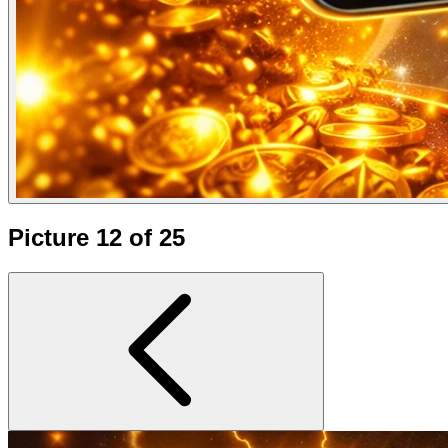
Picture 12 of 25