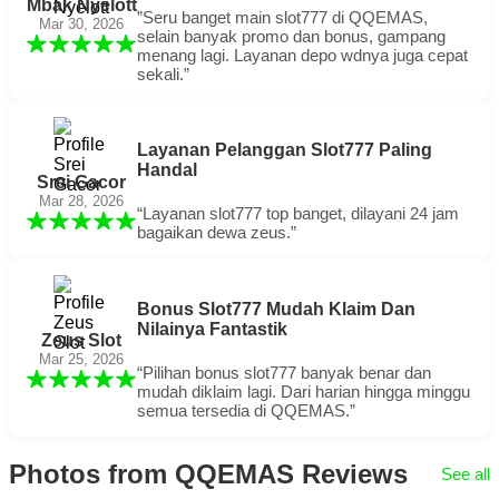
Mbak Nyelott
”Seru banget main slot777 di QQEMAS,
Mar 30, 2026
selain banyak promo dan bonus, gampang
menang lagi. Layanan depo wdnya juga cepat
sekali.”
Layanan Pelanggan Slot777 Paling
Handal
Srei Gacor
Mar 28, 2026
“Layanan slot777 top banget, dilayani 24 jam
bagaikan dewa zeus.”
Bonus Slot777 Mudah Klaim Dan
Nilainya Fantastik
Zeus Slot
Mar 25, 2026
“Pilihan bonus slot777 banyak benar dan
mudah diklaim lagi. Dari harian hingga minggu
semua tersedia di QQEMAS.”
Photos from QQEMAS Reviews
See all