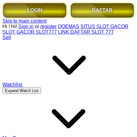
LOGIN
DAFTAR
Skip to main content
Hi
!
Hi!
Sign in
or
register
QQEMAS
SITUS SLOT GACOR
SLOT GACOR SLOT777
LINK DAFTAR SLOT 777
Sell
Watchlist
Expand Watch List