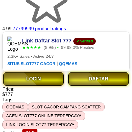
4.99
77799999 product ratings
Link Daftar Slot 777
✔ Verified
★★★★★
(9.9/5)
•
99.99,0% Positive
2.3K+ Sales
•
Active 24/7
|
SITUS SLOT777 GACOR
QQEMAS
LOGIN
DAFTAR
Price:
$777
Tags:
QQEMAS
SLOT GACOR GAMPANG SCATTER
AGEN SLOT777 ONLINE TERPERCAYA
LINK LOGIN SLOT77 TERPERCAYA