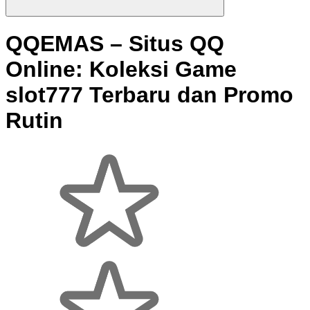
QQEMAS – Situs QQ
Online: Koleksi Game
slot777 Terbaru dan Promo
Rutin