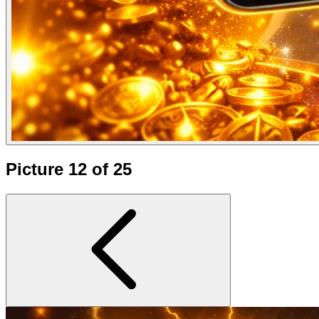
Picture 12 of 25