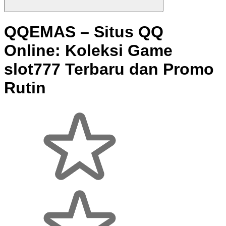
QQEMAS – Situs QQ
Online: Koleksi Game
slot777 Terbaru dan Promo
Rutin