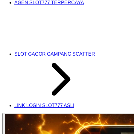
AGEN SLOT777 TERPERCAYA
SLOT GACOR GAMPANG SCATTER
LINK LOGIN SLOT777 ASLI