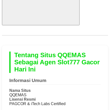
Tentang Situs QQEMAS
Sebagai Agen Slot777 Gacor
Hari Ini
Informasi Umum
Nama Situs
QQEMAS
Lisensi Resmi
PAGCOR & iTech Labs Certified