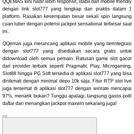
QQEMAS kini hadir lebih responsif, stabil dan mobile friendly
dengan link slot777 yang lengkap dan praktis dalam 1
platform. Rasakan kesempatan besar sekali spin langsung
cuan luber dengan potensi jackpot sensational terbesar saat
ini.
QQemas juga merancang aplikasi mobile yang berintegrasi
dengan slot777 yang disediakan secara gratis untuk
didownload oleh semua pemain. Ratusan game slot gacor
dari provider terbaik seperti Pragmatic Play, Microgaming,
Slot88 hingga PG Soft tersedia di aplikasi slot777 yang bisa
dinikmati dengan minimal depo 10k saja. Fitur RTP slot live
juga tersemat di aplikasi slot777 dengan winrate mencapai
97%, menarik bukan? Tunggu apalagi, langsung gasss polll
daftar dan menangkan jackpot maxwin sekarang juga!