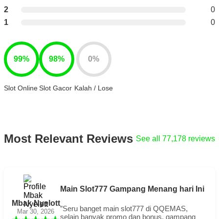
2
0
1
0
99%
98%
0%
Slot Online
Slot Gacor
Kalah / Lose
Most Relevant Reviews
See all 77,178 reviews
Main Slot777 Gampang Menang hari Ini
Mbak Nyelott
”Seru banget main slot777 di QQEMAS,
Mar 30, 2026
selain banyak promo dan bonus, gampang