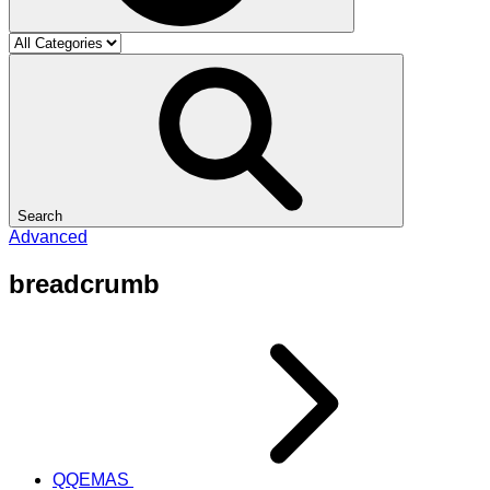
Search
Advanced
breadcrumb
QQEMAS