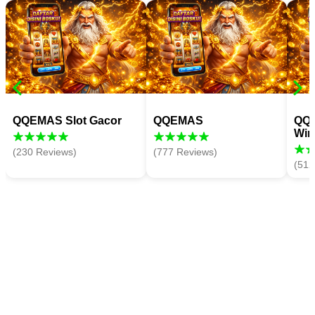
QQEMAS Slot Gacor
QQEMAS
QQE
Win
(230 Reviews)
(777 Reviews)
(512