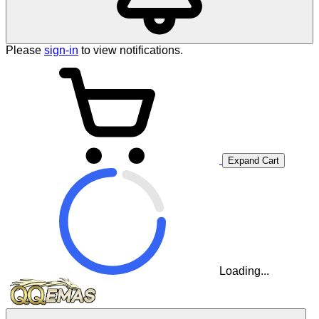
Please
sign-in
to view notifications.
Expand Cart
Loading...