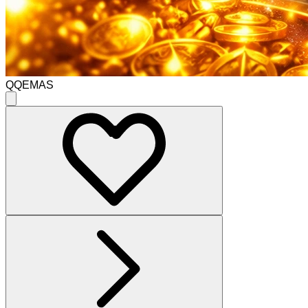
QQEMAS