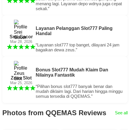
menang lagi. Layanan depo wdnya juga cepat
sekali.”
Layanan Pelanggan Slot777 Paling
Handal
Srei Gacor
Mar 28, 2026
“Layanan slot777 top banget, dilayani 24 jam
bagaikan dewa zeus.”
Bonus Slot777 Mudah Klaim Dan
Nilainya Fantastik
Zeus Slot
Mar 25, 2026
“Pilihan bonus slot777 banyak benar dan
mudah diklaim lagi. Dari harian hingga minggu
semua tersedia di QQEMAS.”
Photos from QQEMAS Reviews
See all